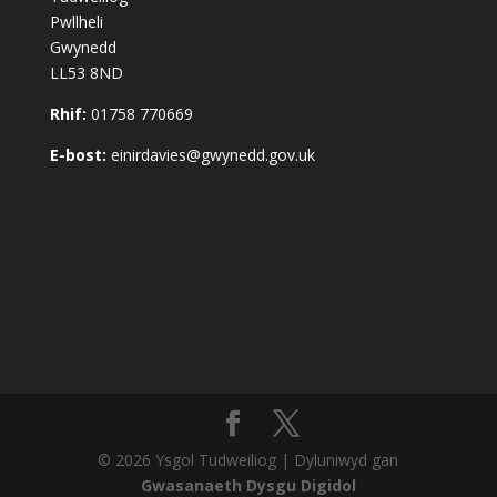
Pwllheli
Gwynedd
LL53 8ND
Rhif:
01758 770669
E-bost:
einirdavies@gwynedd.gov.uk
© 2026 Ysgol Tudweiliog | Dyluniwyd gan
Gwasanaeth Dysgu Digidol