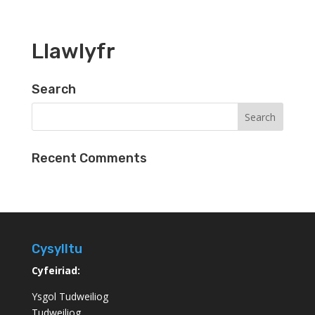
Llawlyfr
Search
Recent Comments
Cysylltu
Cyfeiriad:
Ysgol Tudweiliog
Tudweiliog